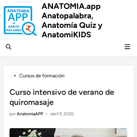
Saltar
ANATOMIA.app
al
Anatopalabra,
contenido
Anatomía Quiz y
AnatomiKIDS
Men
Abrir
prin
búsqueda
Publicado
Cursos de formación
en
Curso intensivo de verano de
quiromasaje
por
AnatomiaAPP
•
abril 9, 2026