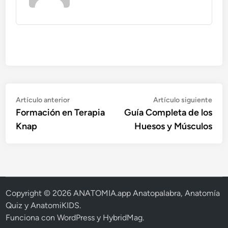
Navegación
Artículo
Artí
Artículo anterior
Artículo siguiente
anterior:
sigu
Formación en Terapia
Guía Completa de los
de
Knap
Huesos y Músculos
entradas
Copyright © 2026
ANATOMIA.app Anatopalabra, Anatomía
Quiz y AnatomiKIDS
.
Funciona con
WordPress
y
HybridMag
.