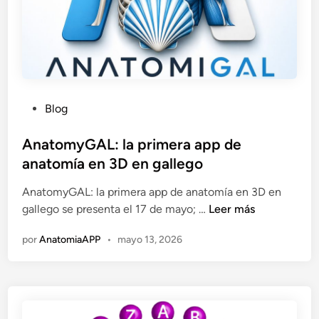
P
Blog
u
b
AnatomyGAL: la primera app de
l
anatomía en 3D en gallego
i
AnatomyGAL: la primera app de anatomía en 3D en
c
A
gallego se presenta el 17 de mayo; …
Leer más
a
n
d
por
AnatomiaAPP
•
mayo 13, 2026
a
o
t
e
o
n
m
y