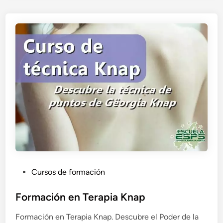
o
n
i
n
t
e
n
s
i
v
o
d
e
v
e
P
Cursos de formación
r
u
a
b
Formación en Terapia Knap
n
l
o
Formación en Terapia Knap. Descubre el Poder de la
i
d