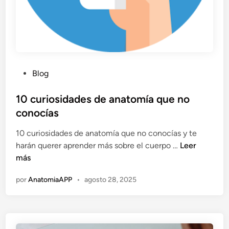
n
a
p
P
Blog
u
b
10 curiosidades de anatomía que no
l
conocías
i
10 curiosidades de anatomía que no conocías y te
c
1
harán querer aprender más sobre el cuerpo …
Leer
a
0
más
d
c
o
por
AnatomiaAPP
•
agosto 28, 2025
u
e
r
n
i
o