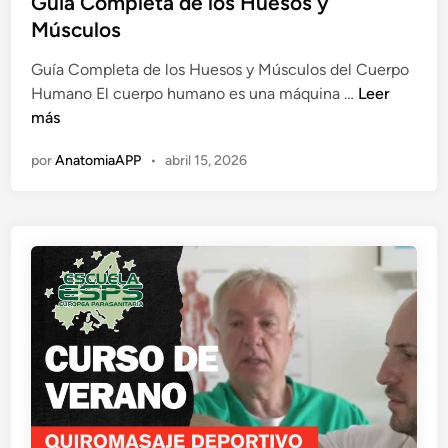
Guía Completa de los Huesos y
n
l
Músculos
a
i
t
Guía Completa de los Huesos y Músculos del Cuerpo
c
o
G
Humano El cuerpo humano es una máquina …
Leer
a
m
u
más
d
í
í
o
por
AnatomiaAPP
•
abril 15, 2026
a
a
e
e
C
n
n
o
3
m
D
p
e
l
n
e
g
t
a
a
l
d
l
e
e
l