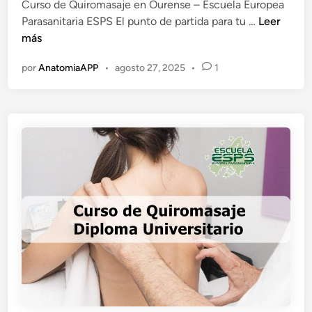
Curso de Quiromasaje en Ourense – Escuela Europea
i
r
C
Parasanitaria ESPS El punto de partida para tu …
Leer
c
u
u
más
a
ñ
r
d
a
por
AnatomiaAPP
•
agosto 27, 2025
•
1
s
o
o
e
d
n
e
Q
u
i
r
o
m
a
s
a
j
e