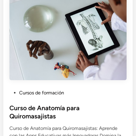
s
i
d
a
d
e
s
d
e
a
n
a
t
P
Cursos de formación
o
u
m
b
Curso de Anatomía para
í
l
Quiromasajistas
a
i
q
Curso de Anatomía para Quiromasajistas: Aprende
c
u
con las Apps Educativas más Innovadoras Domina la