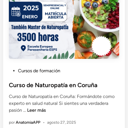
a
s
a
j
e
e
n
L
u
g
o
P
Cursos de formación
u
b
Curso de Naturopatía en Coruña
l
Curso de Naturopatía en Coruña: Formándote como
i
experto en salud natural Si sientes una verdadera
c
C
pasión …
Leer más
a
u
d
por
AnatomiaAPP
•
agosto 27, 2025
r
o