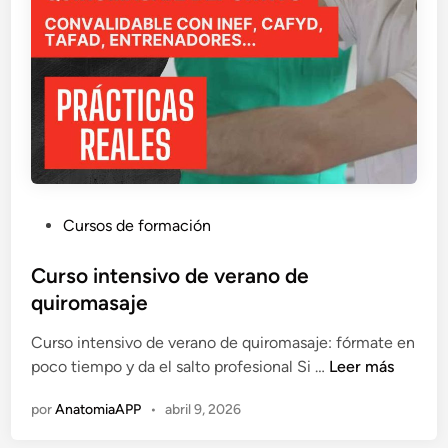
g
o
o
s
H
u
e
s
o
s
y
M
P
Cursos de formación
ú
u
s
b
Curso intensivo de verano de
c
l
quiromasaje
u
i
l
Curso intensivo de verano de quiromasaje: fórmate en
c
o
C
poco tiempo y da el salto profesional Si …
Leer más
a
s
u
d
por
AnatomiaAPP
•
abril 9, 2026
r
o
s
e