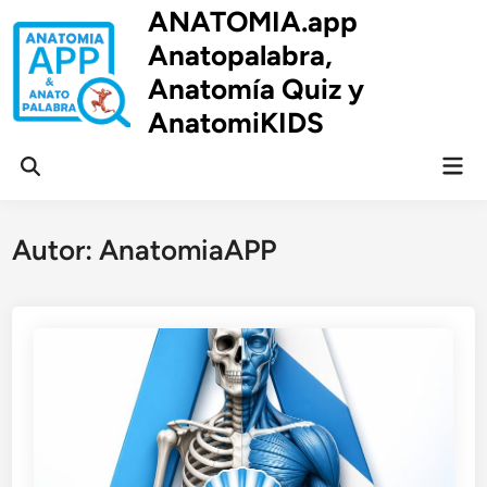
Saltar
ANATOMIA.app
al
Anatopalabra,
contenido
Anatomía Quiz y
AnatomiKIDS
Men
Abrir
prin
búsqueda
Autor:
AnatomiaAPP