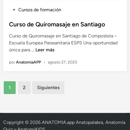
e
P
Cursos de formación
n
u
O
b
Curso de Quiromasaje en Santiago
u
l
r
Curso de Quiromasaje en Santiago de Compostela –
i
e
Escuela Europea Parasanitaria ESPS Una oportunidad
c
n
C
única para …
Leer más
a
s
u
d
e
por
AnatomiaAPP
•
agosto 27, 2025
r
o
s
e
o
n
Paginación
d
1
2
Siguientes
e
de
Q
entradas
u
i
r
Copyright © 2026
ANATOMIA.app Anatopalabra, Anatomía
o
Quiz y AnatomiKIDS
.