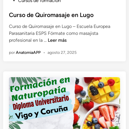
P
Cursos de formación
a
u
Q
b
Curso de Quiromasaje en Lugo
u
l
i
Curso de Quiromasaje en Lugo – Escuela Europea
i
r
Parasanitaria ESPS Fórmate como masajista
c
o
C
profesional en la …
Leer más
a
m
u
d
a
por
AnatomiaAPP
•
agosto 27, 2025
r
o
s
s
e
a
o
n
j
d
i
e
s
Q
t
u
a
i
s
r
o
m